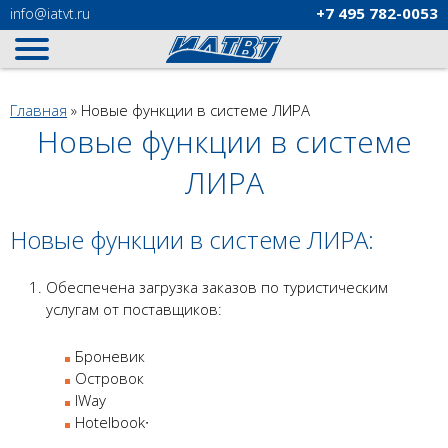
+7 495
782-0053
info
@iatvt.ru
Вы здесь
Главная
»
Новые функции в системе ЛИРА
Новые функции в системе
ЛИРА
Новые функции в системе ЛИРА:
Обеспечена загрузка заказов по туристическим
услугам от поставщиков:
Броневик
Островок
IWay
Hotelbook
∙